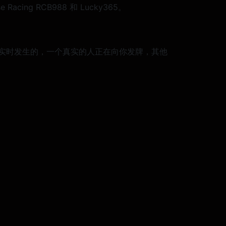
acing RCB988 和 Lucky365。
是实时发生的，一个真实的人正在向你发牌，其他