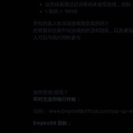
这意味着通过起诉筹码来接受游戏，例如：Ekor、Lio
1 筹码 = 1MYR
所有的真人娱乐场游戏都是真的吗？
您将获得在家中玩游戏的舒适和隐私，以及赌场
人可以与我们同时参与
如何充值/提现？
即时充值和银行转账：
访问：
www.Empire88official.com/top-up-w
Empire88 提款：