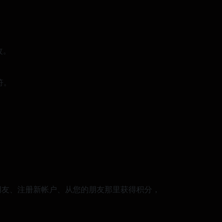
改。
符。
加朋友、注册新帐户、从您的朋友那里获得积分，