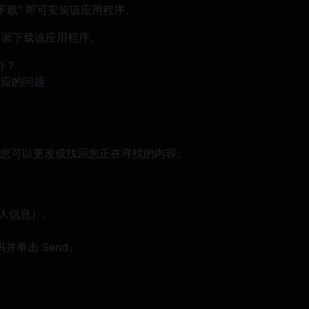
id 下载” 即可安装该应用程序。
面
下载该应用程序。
办？
相应的问题
您可以更改或找回您正在寻找的内容。
编辑个人信息）。
单击 Send。