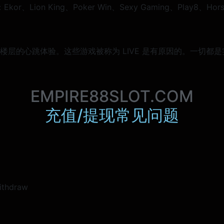
n King、Poker Win、Sexy Gaming、Play8、Horse R
楼层的心跳体验。这些游戏被称为 LIVE 是有原因的。一切都
EMPIRE88SLOT.COM
充值/提现常见问题
ithdraw