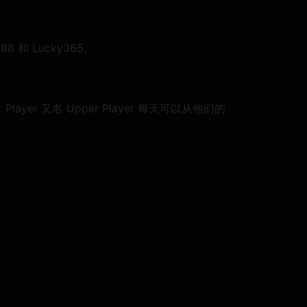
88 和 Lucky365。
er 又名 Upper Player 每天可以从他们的