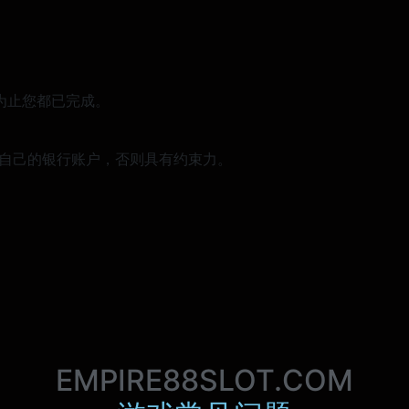
为止您都已完成。
到您自己的银行账户，否则具有约束力。
EMPIRE88SLOT.COM